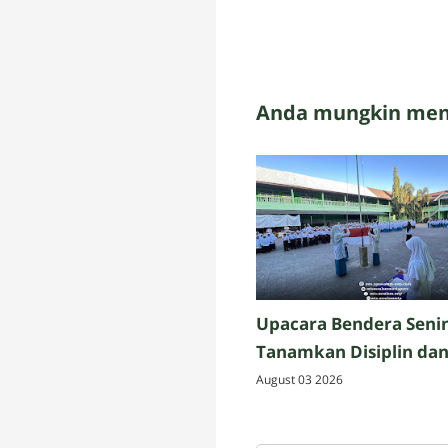
Anda mungkin meny
Upacara Bendera Senin
Tanamkan Disiplin da
Konsistensi bagi murid
August 03 2026
Assalam Martapura