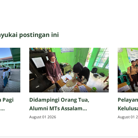
ukai postingan ini
 Pagi
Didampingi Orang Tua,
Pelayan
n
Alumni MTs Assalam
Kelulus
Martapura Tuntaskan
Alumni
August 01 2026
August 01 
Administrasi Kelulusan
Martap
Dokume