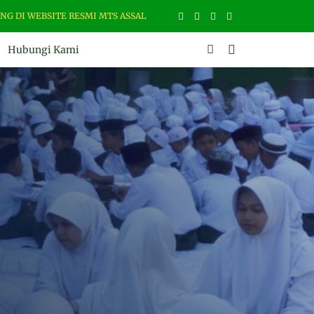
ITE RESMI MTS ASSALAM MARTAPURA. ALAMAT : JL. ZAMRUD NO. 02 RT. 
Hubungi Kami