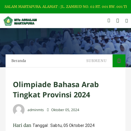
ALAM MARTAPURA. ALAMAT : JL. ZAMRUD NO. 02 RT. 001 RW. 001 TELP.
A
lf
i
a
Q
o
Beranda
SUBMENU
t
h
r
u
n
Olimpiade Bahasa Arab
n
a
Tingkat Provinsi 2024
d
a
k
adminmts
Oktober 05, 2024
e
l
a
Hari dan
Tanggal : Sabtu, 05 Oktober 2024
s
I