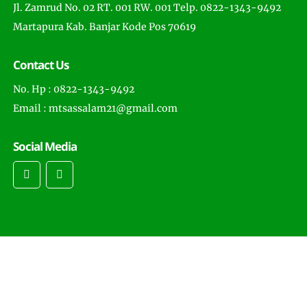
Jl. Zamrud No. 02 RT. 001 RW. 001 Telp. 0822-1343-9492
Martapura Kab. Banjar Kode Pos 70619
Contact Us
No. Hp : 0822-1343-9492
Email : mtsassalam21@gmail.com
Social Media
Copyright © 2022 -
MTs Assalam Martapura
- All Rights
Reserved . Distributed by
Muhammad Nasir