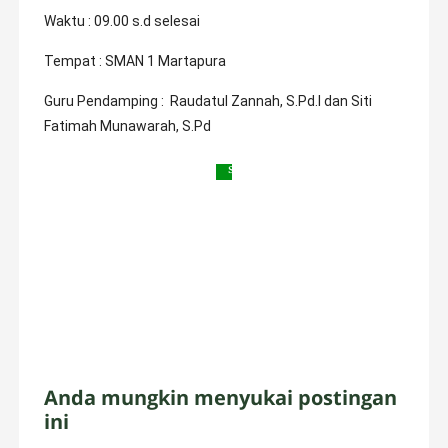
X
Waktu : 09.00 s.d selesai
A
l
Tempat : SMAN 1 Martapura
-
Q
Guru Pendamping : Raudatul Zannah, S.Pd.I dan Siti
u
d
Fatimah Munawarah, S.Pd
d
u
s
Anda mungkin menyukai postingan
ini