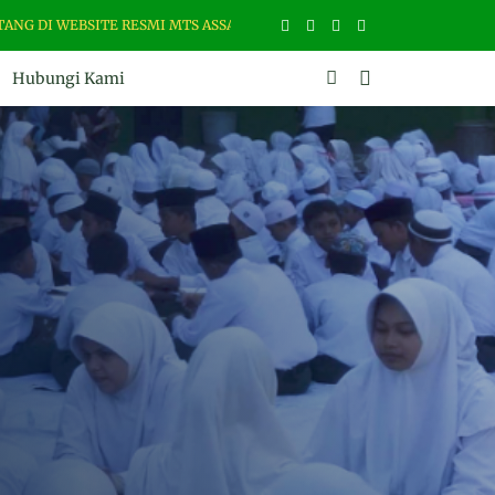
ITE RESMI MTS ASSALAM MARTAPURA. ALAMAT : JL. ZAMRUD NO. 02 RT. 
Hubungi Kami