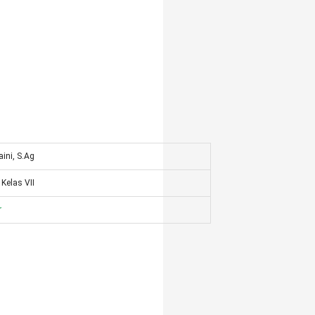
aini, S.Ag
Kelas VII
r