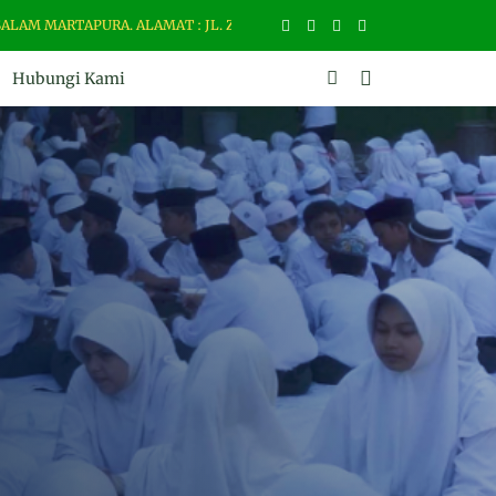
MARTAPURA. ALAMAT : JL. ZAMRUD NO. 02 RT. 001 RW. 001 TELP. 082
Hubungi Kami