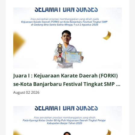
Juara I : Kejuaraan Karate Daerah (FORKI)
se-Kota Banjarbaru Festival Tingkat SMP di
Gedung Bina Satria Sabtu-Minggu 1 s.d 2
August 02 2026
Agustus 2026