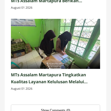
MTs Assalam Martapura Berikan
Pelayanan Administrasi yang Profesional
August 01 2026
MTs Assalam Martapura Tingkatkan
Kualitas Layanan Kelulusan Melalui
Validasi Data Alumni
August 01 2026
Show Comments (0)