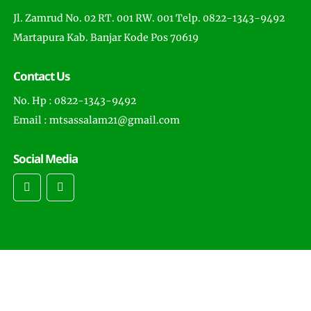
Jl. Zamrud No. 02 RT. 001 RW. 001 Telp. 0822-1343-9492
Martapura Kab. Banjar Kode Pos 70619
Contact Us
No. Hp : 0822-1343-9492
Email : mtsassalam21@gmail.com
Social Media
Copyright © 2022 -
MTs Assalam Martapura
- All Rights
Reserved . Distributed by
Muhammad Nasir