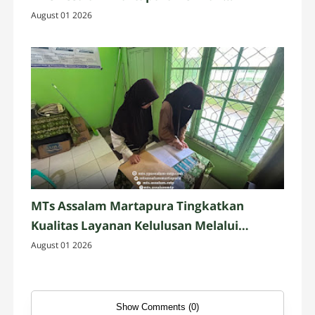
Pelayanan Administrasi yang Profesional
August 01 2026
MTs Assalam Martapura Tingkatkan
Kualitas Layanan Kelulusan Melalui
Validasi Data Alumni
August 01 2026
Show Comments (0)