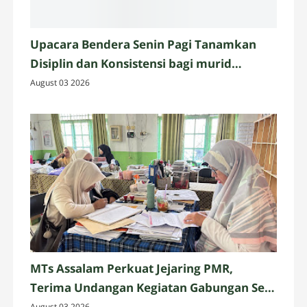
Upacara Bendera Senin Pagi Tanamkan
Disiplin dan Konsistensi bagi murid
Assalam Martapura
August 03 2026
MTs Assalam Perkuat Jejaring PMR,
Terima Undangan Kegiatan Gabungan Se-
Kabupaten Banjar
August 03 2026