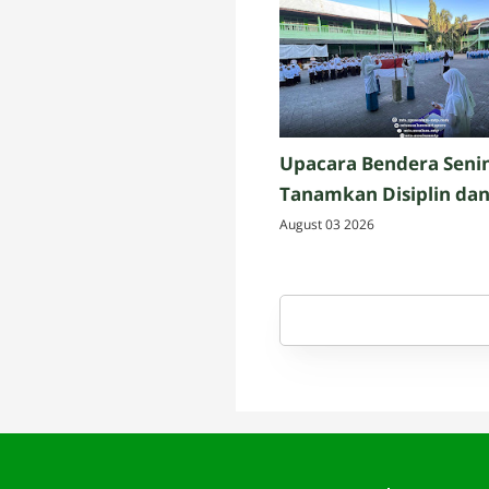
Upacara Bendera Senin
Tanamkan Disiplin da
Konsistensi bagi murid
August 03 2026
Assalam Martapura