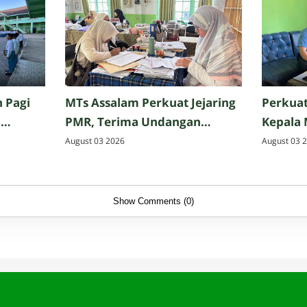
 Pagi
MTs Assalam Perkuat Jejaring
Perkuat
n
PMR, Terima Undangan
Kepala
Kegiatan Gabungan Se-
Mitra P
August 03 2026
August 03 
Kabupaten Banjar
Show Comments (0)