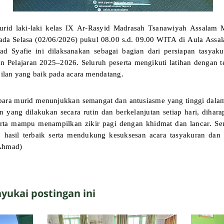
id laki-laki kelas IX Ar-Rasyid Madrasah Tsanawiyah Assalam M
pada Selasa (02/06/2026) pukul 08.00 s.d. 09.00 WITA di Aula Assa
 Syafie ini dilaksanakan sebagai bagian dari persiapan tasyak
n Pelajaran 2025–2026. Seluruh peserta mengikuti latihan dengan 
lan yang baik pada acara mendatang.
 para murid menunjukkan semangat dan antusiasme yang tinggi dalam 
n yang dilakukan secara rutin dan berkelanjutan setiap hari, diha
rta mampu menampilkan zikir pagi dengan khidmat dan lancar. Se
 hasil terbaik serta mendukung kesuksesan acara tasyakuran da
Ahmad)
ukai postingan ini