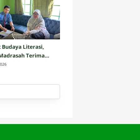
 Budaya Literasi,
 Madrasah Terima
enyedia Bahan Bacaan
2026