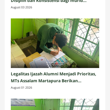
Disiplin dan Konsistensi bagi murid
Assalam Martapura
August 03 2026
Legalitas Ijazah Alumni Menjadi Prioritas,
MTs Assalam Martapura Berikan
Pelayanan Administrasi yang Profesional
August 01 2026