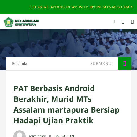
SELAMAT DATANG DI WEBSITE RESMI MTS ASSALAM MARTAPUR
Beranda
SUBMENU
PAT Berbasis Android
Berakhir, Murid MTs
Assalam martapura Bersiap
Hadapi Ujian Praktik
adminmts
Juni 08, 2026